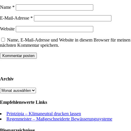
Name
*
E-Mail-Adresse
*
Website
Name, E-Mail-Adresse und Website in diesem Browser für meinen
nächsten Kommentar speichern.
Archiv
Archiv
Empfehlenswerte Links
Printzipia – Klimaneutral drucken lassen
Regenmeister – Maßgeschneiderte Bewässerungssysteme
Blogverzeichnisse