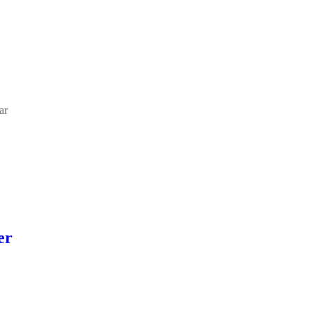
ar
er