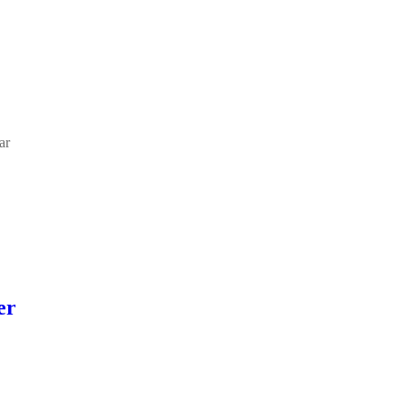
ar
er