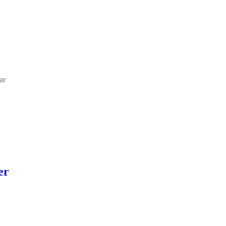
ar
er