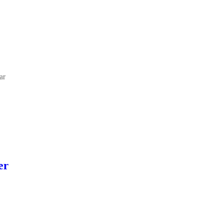
ar
er