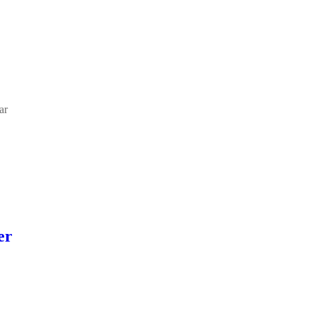
ar
er