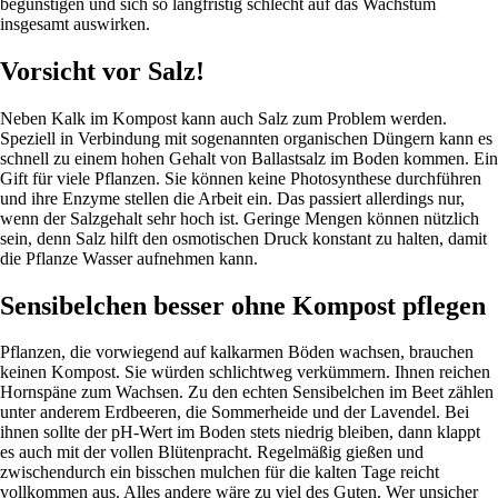
begünstigen und sich so langfristig schlecht auf das Wachstum
insgesamt auswirken.
Vorsicht vor Salz!
Neben Kalk im Kompost kann auch Salz zum Problem werden.
Speziell in Verbindung mit sogenannten organischen Düngern kann es
schnell zu einem hohen Gehalt von Ballastsalz im Boden kommen. Ein
Gift für viele Pflanzen. Sie können keine Photosynthese durchführen
und ihre Enzyme stellen die Arbeit ein. Das passiert allerdings nur,
wenn der Salzgehalt sehr hoch ist. Geringe Mengen können nützlich
sein, denn Salz hilft den osmotischen Druck konstant zu halten, damit
die Pflanze Wasser aufnehmen kann.
Sensibelchen besser ohne Kompost pflegen
Pflanzen, die vorwiegend auf kalkarmen Böden wachsen, brauchen
keinen Kompost. Sie würden schlichtweg verkümmern. Ihnen reichen
Hornspäne zum Wachsen. Zu den echten Sensibelchen im Beet zählen
unter anderem Erdbeeren, die Sommerheide und der Lavendel. Bei
ihnen sollte der pH-Wert im Boden stets niedrig bleiben, dann klappt
es auch mit der vollen Blütenpracht. Regelmäßig gießen und
zwischendurch ein bisschen mulchen für die kalten Tage reicht
vollkommen aus. Alles andere wäre zu viel des Guten. Wer unsicher