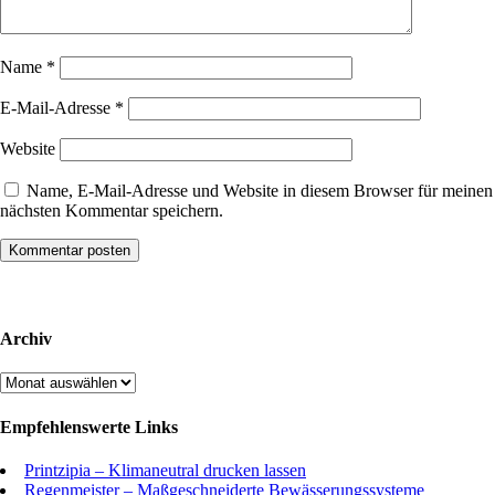
Name
*
E-Mail-Adresse
*
Website
Name, E-Mail-Adresse und Website in diesem Browser für meinen
nächsten Kommentar speichern.
Archiv
Archiv
Empfehlenswerte Links
Printzipia – Klimaneutral drucken lassen
Regenmeister – Maßgeschneiderte Bewässerungssysteme