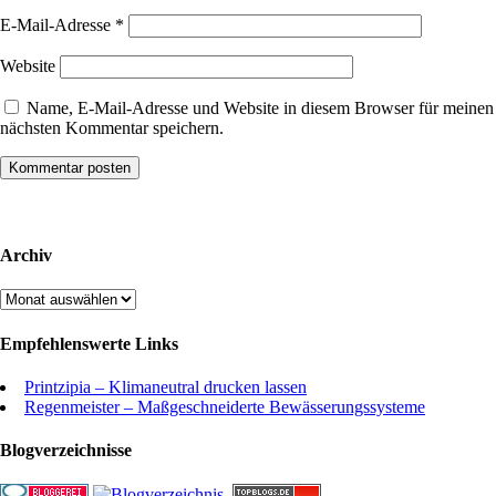
E-Mail-Adresse
*
Website
Name, E-Mail-Adresse und Website in diesem Browser für meinen
nächsten Kommentar speichern.
Archiv
Archiv
Empfehlenswerte Links
Printzipia – Klimaneutral drucken lassen
Regenmeister – Maßgeschneiderte Bewässerungssysteme
Blogverzeichnisse