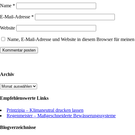
Name
*
E-Mail-Adresse
*
Website
Name, E-Mail-Adresse und Website in diesem Browser für meinen
Archiv
Archiv
Empfehlenswerte Links
Printzipia – Klimaneutral drucken lassen
Regenmeister – Maßgeschneiderte Bewässerungssysteme
Blogverzeichnisse