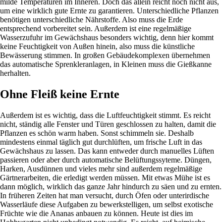
milde Temperaturen im Inneren. Doch das allein reicht noch nicht aus,
um eine wirklich gute Ernte zu garantieren. Unterschiedliche Pflanzen
benötigen unterschiedliche Nährstoffe. Also muss die Erde
entsprechend vorbereitet sein. Außerdem ist eine regelmäßige
Wasserzufuhr im Gewächshaus besonders wichtig, denn hier kommt
keine Feuchtigkeit von Außen hinein, also muss die künstliche
Bewässerung stimmen. In großen Gebäudekomplexen übernehmen
das automatische Sprenkleranlagen, in Kleinen muss die Gießkanne
herhalten.
Ohne Fleiß keine Ernte
Außerdem ist es wichtig, dass die Luftfeuchtigkeit stimmt. Es reicht
nicht, ständig alle Fenster und Türen geschlossen zu halten, damit die
Pflanzen es schön warm haben. Sonst schimmeln sie. Deshalb
mindestens einmal täglich gut durchlüften, um frische Luft in das
Gewächshaus zu lassen. Das kann entweder durch manuelles Lüften
passieren oder aber durch automatische Belüftungssyteme. Düngen,
Harken, Ausdünnen und vieles mehr sind außerdem regelmäßige
Gärtnerarbeiten, die erledigt werden müssen. Mit etwas Mühe ist es
dann möglich, wirklich das ganze Jahr hindurch zu säen und zu ernten.
In früheren Zeiten hat man versucht, durch Öfen oder unterirdische
Wasserläufe diese Aufgaben zu bewerkstelligen, um selbst exotische
Früchte wie die Ananas anbauen zu können. Heute ist dies im