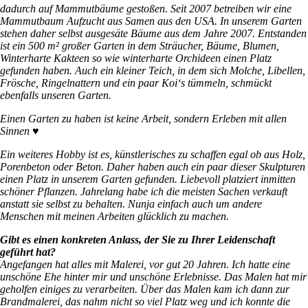
dadurch auf Mammutbäume gestoßen.
Seit 2007 betreiben wir eine
Mammutbaum Aufzucht aus Samen aus den USA.
In unserem Garten
stehen daher selbst ausgesäte Bäume aus dem Jahre 2007.
Entstanden
ist ein 500 m² großer Garten in dem Sträucher, Bäume, Blumen,
Winterharte Kakteen so wie winterharte Orchideen einen Platz
gefunden haben. Auch ein kleiner Teich, in dem sich Molche, Libellen,
Frösche, Ringelnattern und ein paar Koi‘s tümmeln, schmückt
ebenfalls unseren Garten.
Einen Garten zu haben ist keine Arbeit, sondern Erleben mit allen
Sinnen ♥️
Ein weiteres Hobby ist es, künstlerisches zu schaffen egal ob aus Holz,
Porenbeton oder Beton.
Daher haben auch ein paar dieser Skulpturen
einen Platz in unserem Garten gefunden.
Liebevoll platziert inmitten
schöner Pflanzen.
Jahrelang habe ich die meisten Sachen verkauft
anstatt sie selbst zu behalten. Nunja einfach auch um andere
Menschen mit meinen Arbeiten glücklich zu machen.
Gibt es einen konkreten Anlass, der Sie zu Ihrer Leidenschaft
geführt hat?
Angefangen hat alles mit Malerei, vor gut 20 Jahren. Ich hatte eine
unschöne Ehe hinter mir und unschöne Erlebnisse. Das Malen hat mir
geholfen einiges zu verarbeiten. Über das Malen kam ich dann zur
Brandmalerei, das nahm nicht so viel Platz weg und ich konnte die