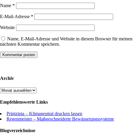
Name
*
E-Mail-Adresse
*
Website
Name, E-Mail-Adresse und Website in diesem Browser für meinen
nächsten Kommentar speichern.
Archiv
Archiv
Empfehlenswerte Links
Printzipia – Klimaneutral drucken lassen
Regenmeister – Maßgeschneiderte Bewässerungssysteme
Blogverzeichnisse