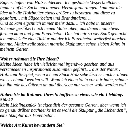
Eigenschaften von Holz entdecken. Ich gestaltete Vesperbrettchen.
Immer auf der Suche nach neuen Herausforderungen, kam mir die
Idee mir die Holzbretter etwas größer zu besorgen und diese zu
gestalten… mit Sägearbeiten und Brandmalerei….
Und so kam eigentlich immer mehr dazu… ich habe in unserer
Scheune gestöbert nach neuen Materialien, a
us denen man etwas
formen kann und fand Porenbeton. Das hat mir so viel Spaß gemacht,
ich entwickelte eine Tinktur mit der ich Porenbeton wetterfest machen
konnte. Mittlerweile stehen manche Skulpturen schon sieben Jahre in
meinem Garten.
Woher nehmen Sie Ihre Ideen?
Meine Ideen habe ich vielleicht mal irgendwo gesehen und aus
verschiedenen Inspirationen zusammen geführt…. aus der Natur…
Holz zum Beispiel, wenn ich ein Stück Holz sehe lässt es mich erahnen
was es einmal werden will.
Wenn ich einen Stein vor mir habe, schaue
ich ihn mir des Öfteren an und überlege mir was er wohl werden will.
Haben Sie im Rahmen Ihres Schaffens so etwas wie ein Lieblings-
Stück?
Mein Lieblingsstück ist eigentlich der gesamte Garten, aber wenn ich
so genau drüber nachdenke ist es wohl die Skulptur „die Liebenden“‚
eine Skulptur aus Porenbeton.
Welche Art Kunst bewundern Sie?