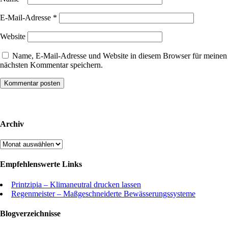
E-Mail-Adresse
*
Website
Name, E-Mail-Adresse und Website in diesem Browser für meinen
nächsten Kommentar speichern.
Archiv
Archiv
Empfehlenswerte Links
Printzipia – Klimaneutral drucken lassen
Regenmeister – Maßgeschneiderte Bewässerungssysteme
Blogverzeichnisse