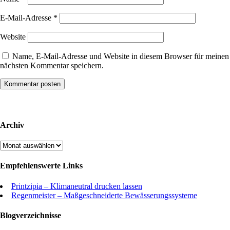
E-Mail-Adresse
*
Website
Name, E-Mail-Adresse und Website in diesem Browser für meinen
nächsten Kommentar speichern.
Archiv
Archiv
Empfehlenswerte Links
Printzipia – Klimaneutral drucken lassen
Regenmeister – Maßgeschneiderte Bewässerungssysteme
Blogverzeichnisse