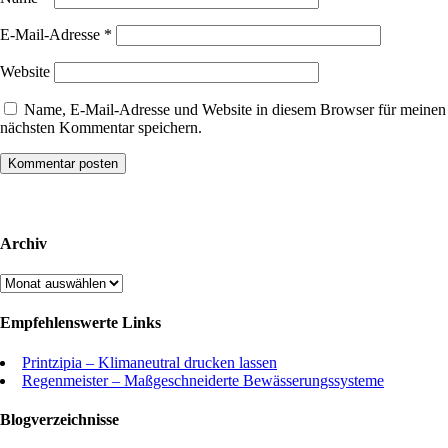
E-Mail-Adresse
*
Website
Name, E-Mail-Adresse und Website in diesem Browser für meinen
nächsten Kommentar speichern.
Archiv
Archiv
Empfehlenswerte Links
Printzipia – Klimaneutral drucken lassen
Regenmeister – Maßgeschneiderte Bewässerungssysteme
Blogverzeichnisse