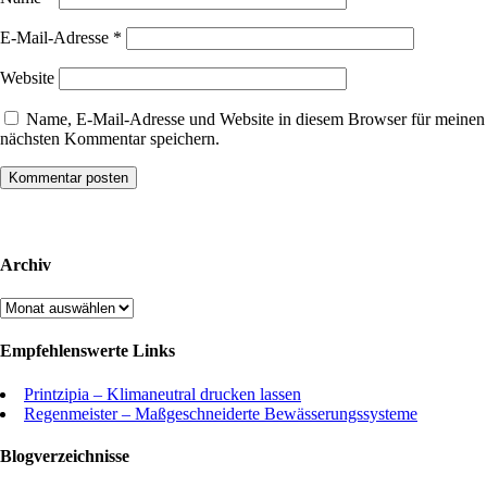
E-Mail-Adresse
*
Website
Name, E-Mail-Adresse und Website in diesem Browser für meinen
nächsten Kommentar speichern.
Archiv
Archiv
Empfehlenswerte Links
Printzipia – Klimaneutral drucken lassen
Regenmeister – Maßgeschneiderte Bewässerungssysteme
Blogverzeichnisse