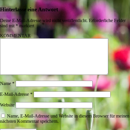
Hinterlasse eine Antwort
Deine E-Mail-Adresse wird nicht veröffentlicht.
Erforderliche Felder
sind mit
*
markiert
KOMMENTAR
Name
*
E-Mail-Adresse
*
Website
Name, E-Mail-Adresse und Website in diesem Browser für meinen
nächsten Kommentar speichern.