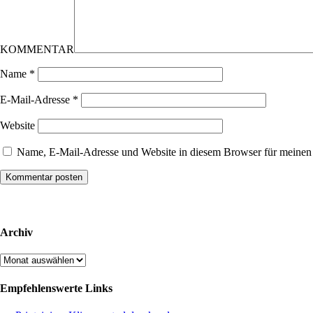
KOMMENTAR
Name
*
E-Mail-Adresse
*
Website
Name, E-Mail-Adresse und Website in diesem Browser für meinen
Archiv
Archiv
Empfehlenswerte Links