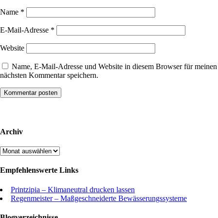
Name
*
E-Mail-Adresse
*
Website
Name, E-Mail-Adresse und Website in diesem Browser für meinen
nächsten Kommentar speichern.
Archiv
Archiv
Empfehlenswerte Links
Printzipia – Klimaneutral drucken lassen
Regenmeister – Maßgeschneiderte Bewässerungssysteme
Blogverzeichnisse