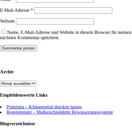
E-Mail-Adresse
*
Website
Name, E-Mail-Adresse und Website in diesem Browser für meinen
nächsten Kommentar speichern.
Archiv
Archiv
Empfehlenswerte Links
Printzipia – Klimaneutral drucken lassen
Regenmeister – Maßgeschneiderte Bewässerungssysteme
Blogverzeichnisse